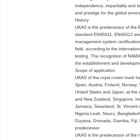
independence, impartiality and tec
and prestige for the global env
History
UKAS is the predecessor of the Br
standard EN45011, EN45012 and 
management system certification.
field, according to the internat
testing. The recognition of NAMA
the establishment and developmen
Scope of application
UKAS of the royal crown mark ha
Spain, Austria, Finland, Norway, 
United States and Japan, at the 
and New Zealand, Singapore, Ind
Jamaica, Swaziland, St. Vincent 
Nigeria Leah, Nauru, Bangladesh,
Guyana, Grenada, Gambia, Fiji, 
predecessor
UKAS is the predecessor of the 