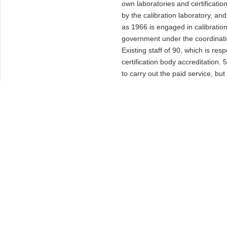
own laboratories and certificati
by the calibration laboratory, an
as 1966 is engaged in calibration
government under the coordinat
Existing staff of 90, which is re
certification body accreditation.
to carry out the paid service, 
authorized institutions on behalf 
bilateral cooperation activitie
the executive committee consist
from the Department of UKAS. UK
thousand, accounting for 7%, and 
system certification body accred
certification, etc.. UKAS laborato
calibration), laboratory test (car
EM 45001). Britain is one of the
NATLAS and NAMAS have long been
China's Certification Department
council.