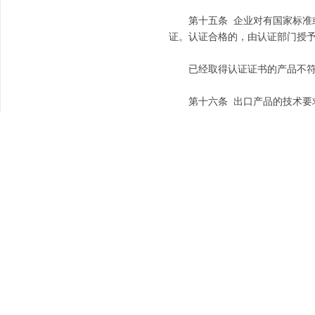
第十五条 企业对有国家标准或
证。认证合格的，由认证部门授
已经取得认证证书的产品不符合
第十六条 出口产品的技术要
第十七条 企业研制新产品、改
第十八条 县级以上政府标准化
第十九条 县级以上政府标准化
行政法规对检验机构另有规定的
处理有关产品是否符合标准的争
第二十条 生产、销售、进口不